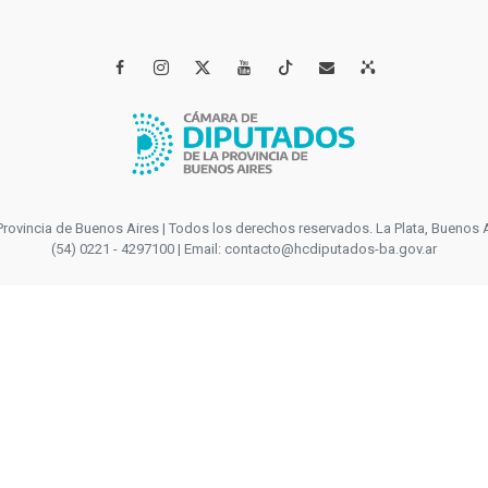




incia de Buenos Aires | Todos los derechos reservados. La Plata, Buenos Aires
(54) 0221 - 4297100 | Email: contacto@hcdiputados-ba.gov.ar