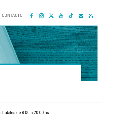
CONTACTO




s hábiles de 8:00 a 20:00 hs.