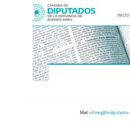
INICIO
Mail:
infoleg@hcdiputados-