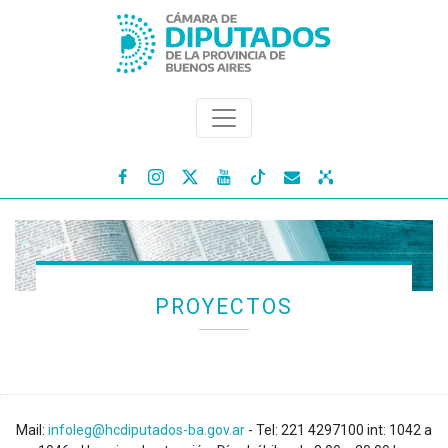




PROYECTOS
Mail:
infoleg@hcdiputados-ba.gov.ar
- Tel: 221 4297100 int: 1042 a