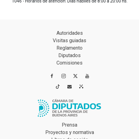
1046 - Horarios de atención: Días hábiles de 8:00 a 20:00 hs.
Autoridades
Visitas guiadas
Reglamento
Diputados
Comisiones




Prensa
Proyectos y normativa