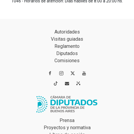
1046 - Horarios de atención: Días hábiles de 8:00 a 20:00 hs.
Autoridades
Visitas guiadas
Reglamento
Diputados
Comisiones




Prensa
Proyectos y normativa