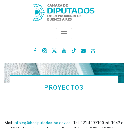




PROYECTOS
Mail:
infoleg@hcdiputados-ba.gov.ar
- Tel: 221 4297100 int: 1042 a