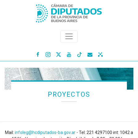




PROYECTOS
Mail:
infoleg@hcdiputados-ba.gov.ar
- Tel: 221 4297100 int: 1042 a