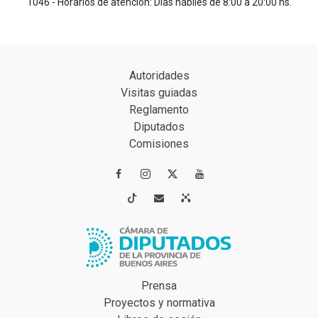
1046 - Horarios de atención: Días hábiles de 8:00 a 20:00 hs.
Autoridades
Visitas guiadas
Reglamento
Diputados
Comisiones




Prensa
Proyectos y normativa