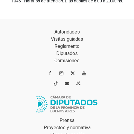
1046 - Horarios de atención: Días hábiles de 8:00 a 20:00 hs.
Autoridades
Visitas guiadas
Reglamento
Diputados
Comisiones




Prensa
Proyectos y normativa