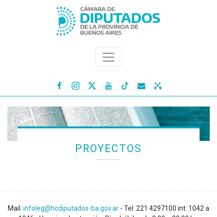




PROYECTOS
Mail:
infoleg@hcdiputados-ba.gov.ar
- Tel: 221 4297100 int: 1042 a