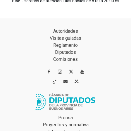
1046 - Horarios de atención: Días hábiles de 8:00 a 20:00 hs.
Autoridades
Visitas guiadas
Reglamento
Diputados
Comisiones




Prensa
Proyectos y normativa