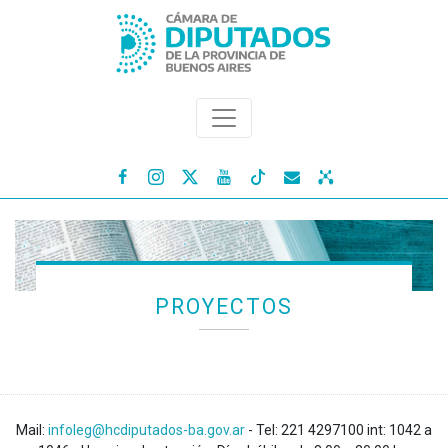




PROYECTOS
Mail:
infoleg@hcdiputados-ba.gov.ar
- Tel: 221 4297100 int: 1042 a