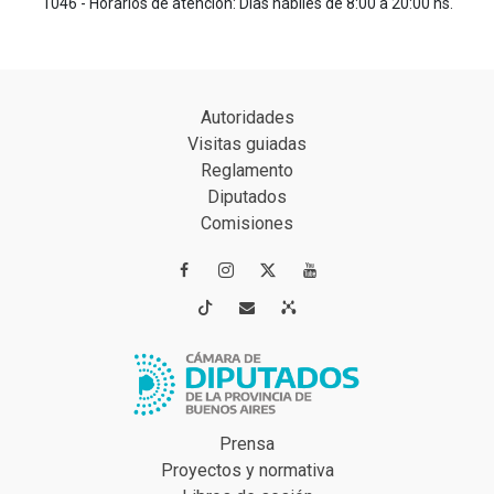
1046 - Horarios de atención: Días hábiles de 8:00 a 20:00 hs.
Autoridades
Visitas guiadas
Reglamento
Diputados
Comisiones




Prensa
Proyectos y normativa