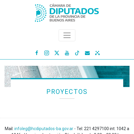




PROYECTOS
Mail:
infoleg@hcdiputados-ba.gov.ar
- Tel: 221 4297100 int: 1042 a