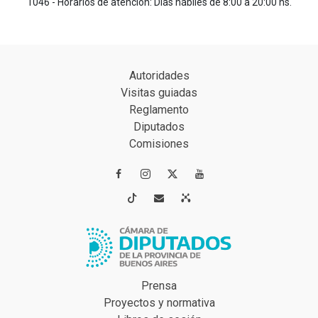
1046 - Horarios de atención: Días hábiles de 8:00 a 20:00 hs.
Autoridades
Visitas guiadas
Reglamento
Diputados
Comisiones




Prensa
Proyectos y normativa