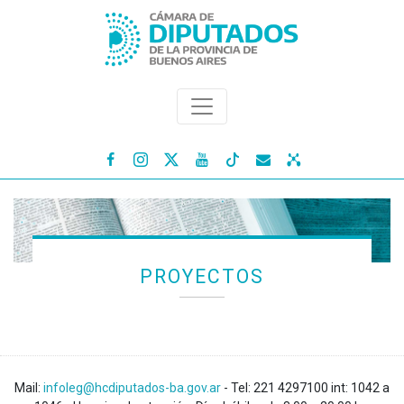




PROYECTOS
Mail:
infoleg@hcdiputados-ba.gov.ar
- Tel: 221 4297100 int: 1042 a