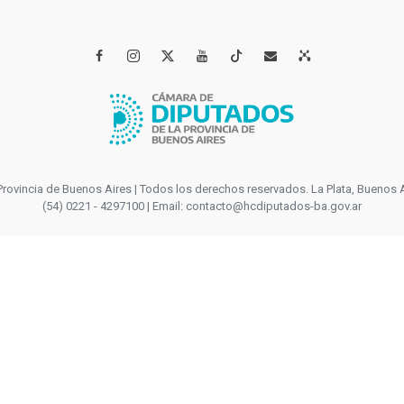




incia de Buenos Aires | Todos los derechos reservados. La Plata, Buenos Aires
(54) 0221 - 4297100 | Email: contacto@hcdiputados-ba.gov.ar