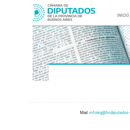
INICIO
Mail:
infoleg@hcdiputados-