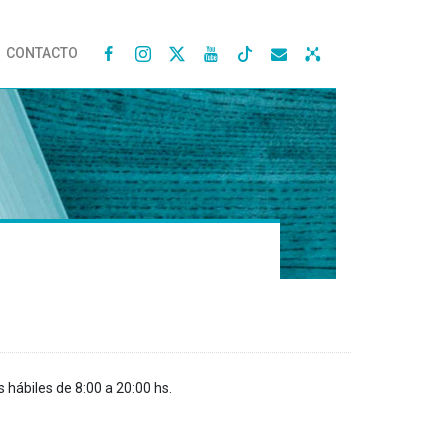
CONTACTO




s hábiles de 8:00 a 20:00 hs.