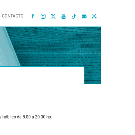
CONTACTO




s hábiles de 8:00 a 20:00 hs.