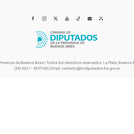




incia de Buenos Aires | Todos los derechos reservados. La Plata, Buenos Aires
(54) 0221 - 4297100 | Email: contacto@hcdiputados-ba.gov.ar