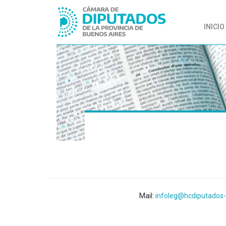
INICIO
Mail:
infoleg@hcdiputados-