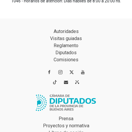
1046 - Horarios de atención: Días hábiles de 8:00 a 20:00 hs.
Autoridades
Visitas guiadas
Reglamento
Diputados
Comisiones




Prensa
Proyectos y normativa