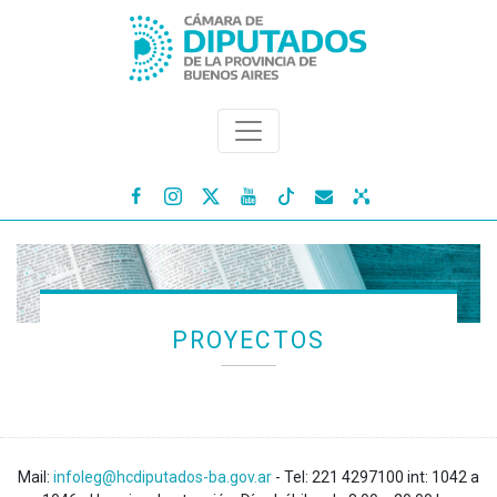




PROYECTOS
Mail:
infoleg@hcdiputados-ba.gov.ar
- Tel: 221 4297100 int: 1042 a