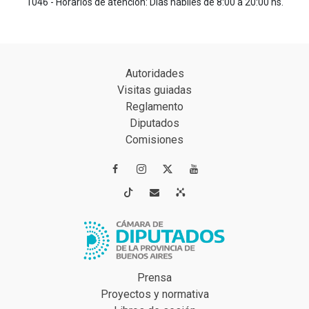
1046 - Horarios de atención: Días hábiles de 8:00 a 20:00 hs.
Autoridades
Visitas guiadas
Reglamento
Diputados
Comisiones




Prensa
Proyectos y normativa