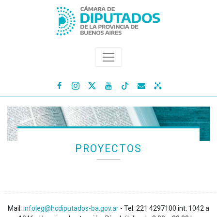




PROYECTOS
Mail:
infoleg@hcdiputados-ba.gov.ar
- Tel: 221 4297100 int: 1042 a