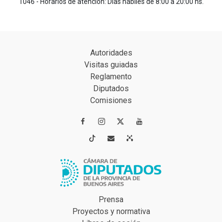
1046 - Horarios de atención: Días hábiles de 8:00 a 20:00 hs.
Autoridades
Visitas guiadas
Reglamento
Diputados
Comisiones




Prensa
Proyectos y normativa