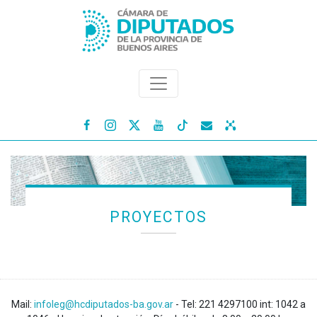




PROYECTOS
Mail:
infoleg@hcdiputados-ba.gov.ar
- Tel: 221 4297100 int: 1042 a