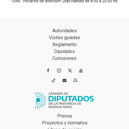
1046 - Horarios de atención: Días hábiles de 8:00 a 20:00 hs.
Autoridades
Visitas guiadas
Reglamento
Diputados
Comisiones




Prensa
Proyectos y normativa