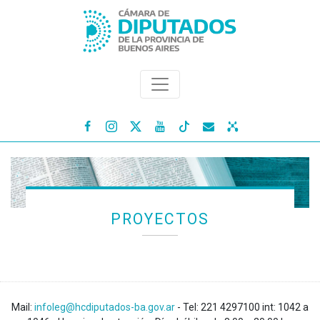




PROYECTOS
Mail:
infoleg@hcdiputados-ba.gov.ar
- Tel: 221 4297100 int: 1042 a