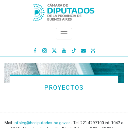




PROYECTOS
Mail:
infoleg@hcdiputados-ba.gov.ar
- Tel: 221 4297100 int: 1042 a