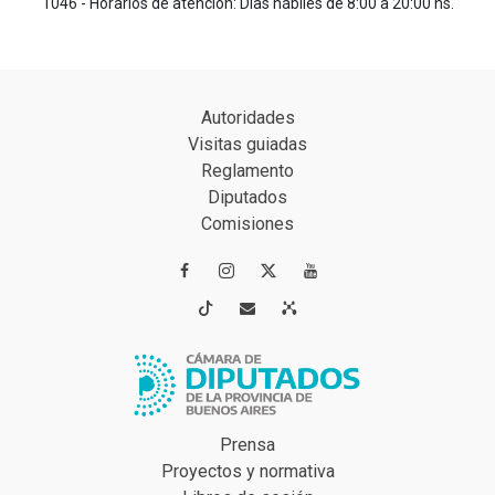
1046 - Horarios de atención: Días hábiles de 8:00 a 20:00 hs.
Autoridades
Visitas guiadas
Reglamento
Diputados
Comisiones




Prensa
Proyectos y normativa