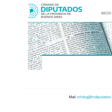
INICIO
Mail:
infoleg@hcdiputados-