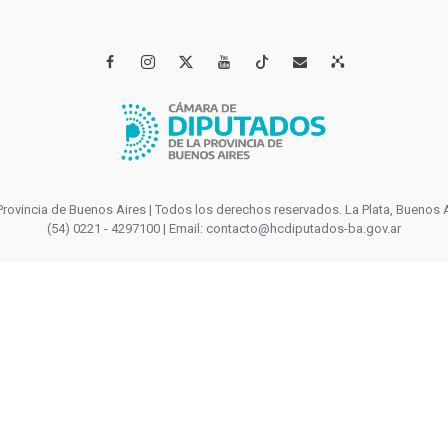




incia de Buenos Aires | Todos los derechos reservados. La Plata, Buenos Aires
(54) 0221 - 4297100 | Email: contacto@hcdiputados-ba.gov.ar