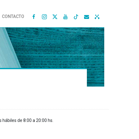
CONTACTO




s hábiles de 8:00 a 20:00 hs.