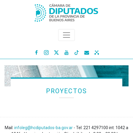




PROYECTOS
Mail:
infoleg@hcdiputados-ba.gov.ar
- Tel: 221 4297100 int: 1042 a