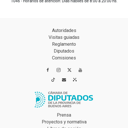
1046 - Horarios de atención: Días hábiles de 8:00 a 20:00 hs.
Autoridades
Visitas guiadas
Reglamento
Diputados
Comisiones




Prensa
Proyectos y normativa