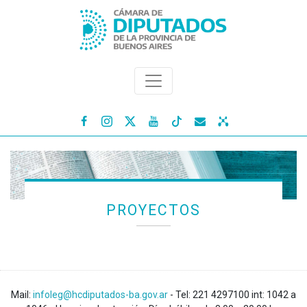




PROYECTOS
Mail:
infoleg@hcdiputados-ba.gov.ar
- Tel: 221 4297100 int: 1042 a