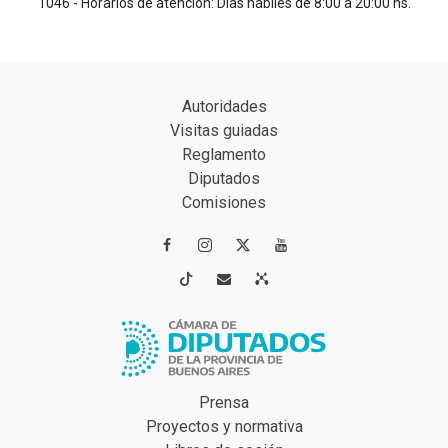
1046 - Horarios de atención: Días hábiles de 8:00 a 20:00 hs.
Autoridades
Visitas guiadas
Reglamento
Diputados
Comisiones




Prensa
Proyectos y normativa