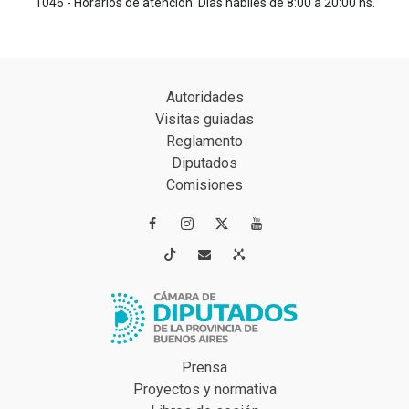
1046 - Horarios de atención: Días hábiles de 8:00 a 20:00 hs.
Autoridades
Visitas guiadas
Reglamento
Diputados
Comisiones




Prensa
Proyectos y normativa