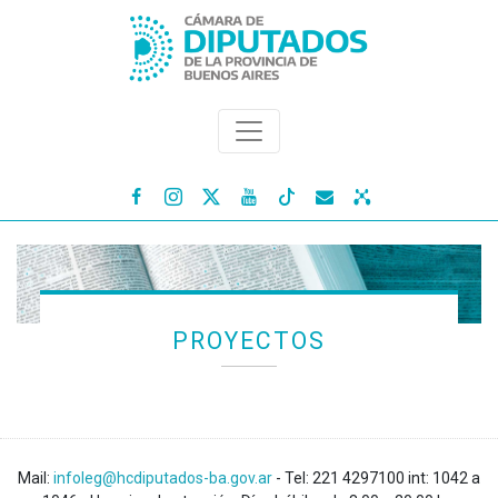




PROYECTOS
Mail:
infoleg@hcdiputados-ba.gov.ar
- Tel: 221 4297100 int: 1042 a