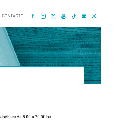
CONTACTO




s hábiles de 8:00 a 20:00 hs.