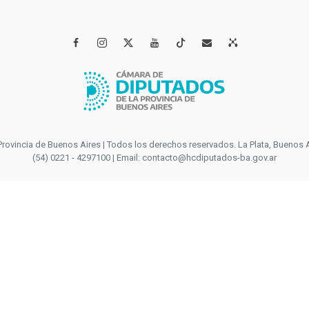




incia de Buenos Aires | Todos los derechos reservados. La Plata, Buenos Aires
(54) 0221 - 4297100 | Email: contacto@hcdiputados-ba.gov.ar