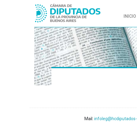
INICIO
Mail:
infoleg@hcdiputados-