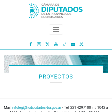




PROYECTOS
Mail:
infoleg@hcdiputados-ba.gov.ar
- Tel: 221 4297100 int: 1042 a