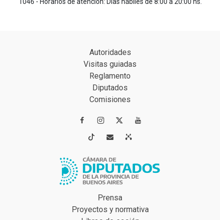
1046 - Horarios de atención: Días hábiles de 8:00 a 20:00 hs.
Autoridades
Visitas guiadas
Reglamento
Diputados
Comisiones




Prensa
Proyectos y normativa