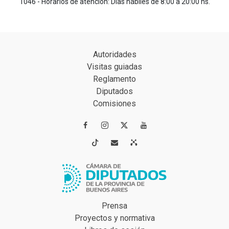
1046 - Horarios de atención: Días hábiles de 8:00 a 20:00 hs.
Autoridades
Visitas guiadas
Reglamento
Diputados
Comisiones




Prensa
Proyectos y normativa