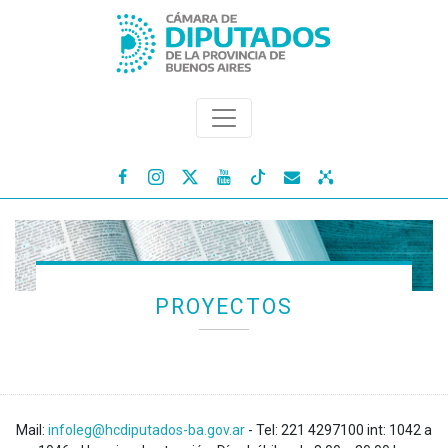




PROYECTOS
Mail:
infoleg@hcdiputados-ba.gov.ar
- Tel: 221 4297100 int: 1042 a