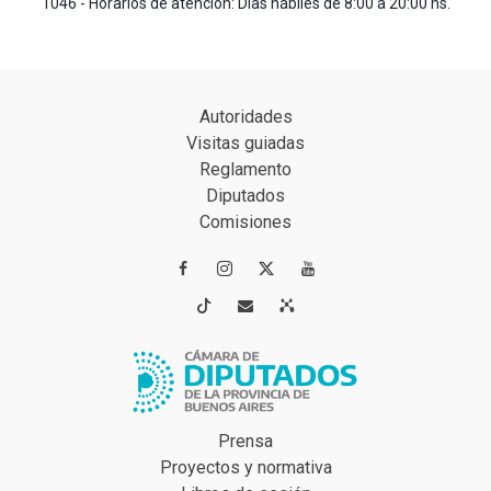
1046 - Horarios de atención: Días hábiles de 8:00 a 20:00 hs.
Autoridades
Visitas guiadas
Reglamento
Diputados
Comisiones




Prensa
Proyectos y normativa