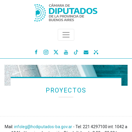




PROYECTOS
Mail:
infoleg@hcdiputados-ba.gov.ar
- Tel: 221 4297100 int: 1042 a