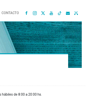
CONTACTO




s hábiles de 8:00 a 20:00 hs.