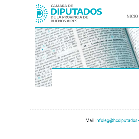
INICIO
Mail:
infoleg@hcdiputados-