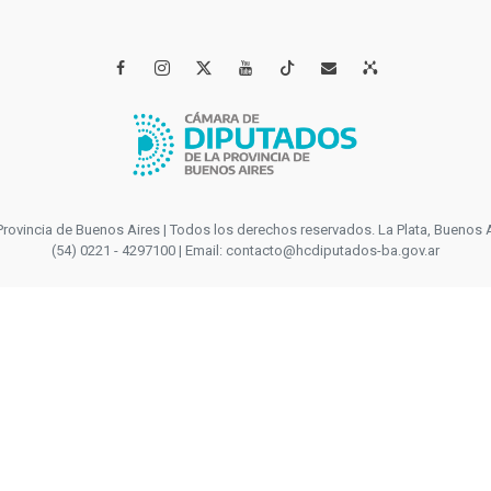




incia de Buenos Aires | Todos los derechos reservados. La Plata, Buenos Aires
(54) 0221 - 4297100 | Email: contacto@hcdiputados-ba.gov.ar