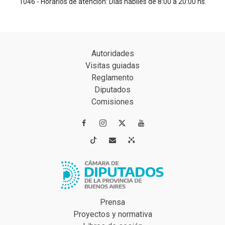
1046 - Horarios de atención: Días hábiles de 8:00 a 20:00 hs.
Autoridades
Visitas guiadas
Reglamento
Diputados
Comisiones




Prensa
Proyectos y normativa