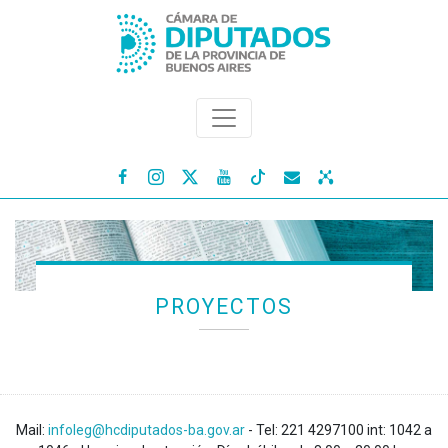




PROYECTOS
Mail:
infoleg@hcdiputados-ba.gov.ar
- Tel: 221 4297100 int: 1042 a