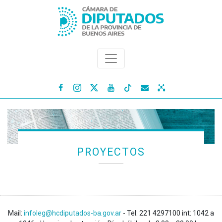




PROYECTOS
Mail:
infoleg@hcdiputados-ba.gov.ar
- Tel: 221 4297100 int: 1042 a