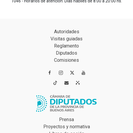
1046 - Horarios de atención: Días hábiles de 8:00 a 20:00 hs.
Autoridades
Visitas guiadas
Reglamento
Diputados
Comisiones




Prensa
Proyectos y normativa