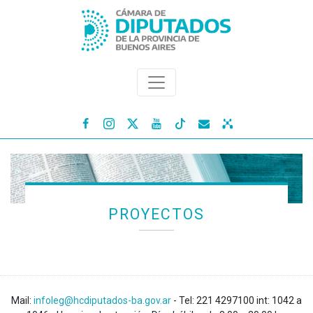




PROYECTOS
Mail:
infoleg@hcdiputados-ba.gov.ar
- Tel: 221 4297100 int: 1042 a