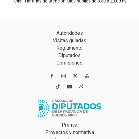
1046 - Horarios de atención: Días hábiles de 8:00 a 20:00 hs.
Autoridades
Visitas guiadas
Reglamento
Diputados
Comisiones




Prensa
Proyectos y normativa