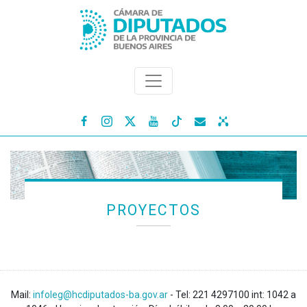




PROYECTOS
Mail:
infoleg@hcdiputados-ba.gov.ar
- Tel: 221 4297100 int: 1042 a