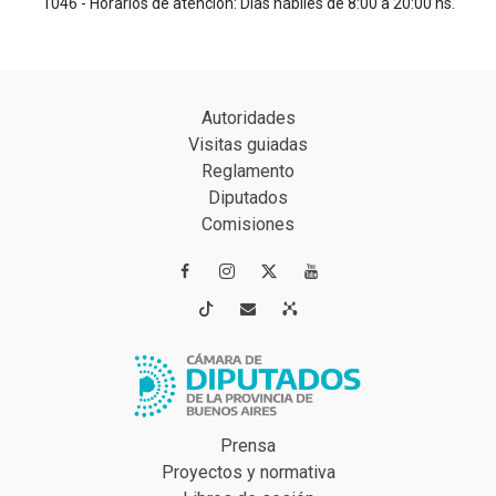
1046 - Horarios de atención: Días hábiles de 8:00 a 20:00 hs.
Autoridades
Visitas guiadas
Reglamento
Diputados
Comisiones




Prensa
Proyectos y normativa