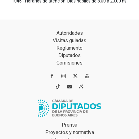
1046 - Horarios de atención: Días hábiles de 8:00 a 20:00 hs.
Autoridades
Visitas guiadas
Reglamento
Diputados
Comisiones




Prensa
Proyectos y normativa