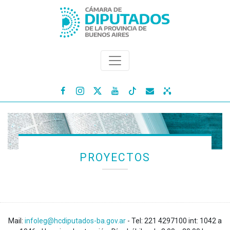




PROYECTOS
Mail:
infoleg@hcdiputados-ba.gov.ar
- Tel: 221 4297100 int: 1042 a