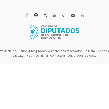




incia de Buenos Aires | Todos los derechos reservados. La Plata, Buenos Aires
(54) 0221 - 4297100 | Email: contacto@hcdiputados-ba.gov.ar