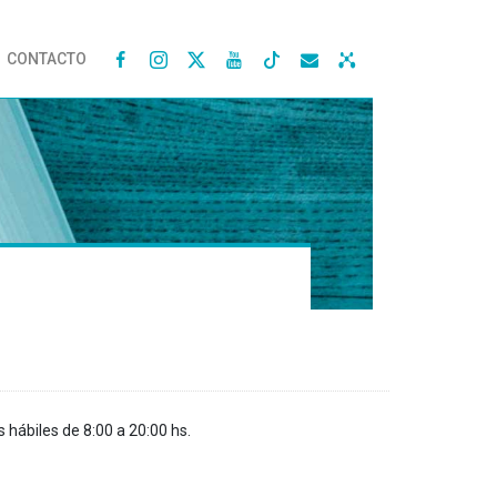
CONTACTO




s hábiles de 8:00 a 20:00 hs.