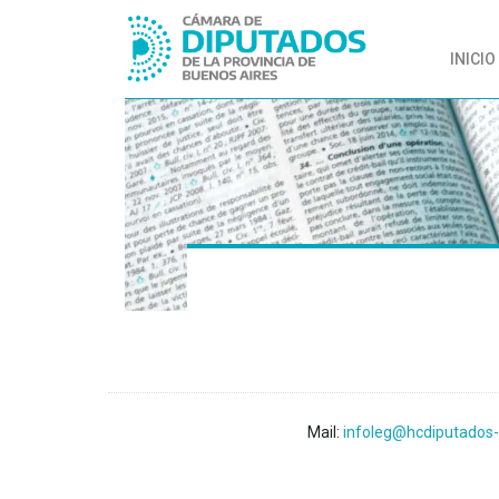
INICIO
Mail:
infoleg@hcdiputados-