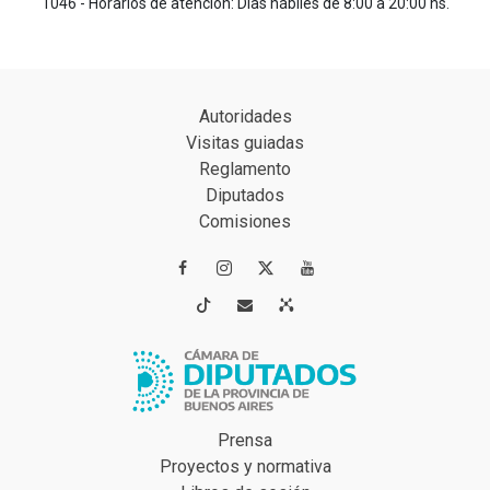
1046 - Horarios de atención: Días hábiles de 8:00 a 20:00 hs.
Autoridades
Visitas guiadas
Reglamento
Diputados
Comisiones




Prensa
Proyectos y normativa