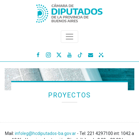




PROYECTOS
Mail:
infoleg@hcdiputados-ba.gov.ar
- Tel: 221 4297100 int: 1042 a