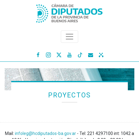




PROYECTOS
Mail:
infoleg@hcdiputados-ba.gov.ar
- Tel: 221 4297100 int: 1042 a