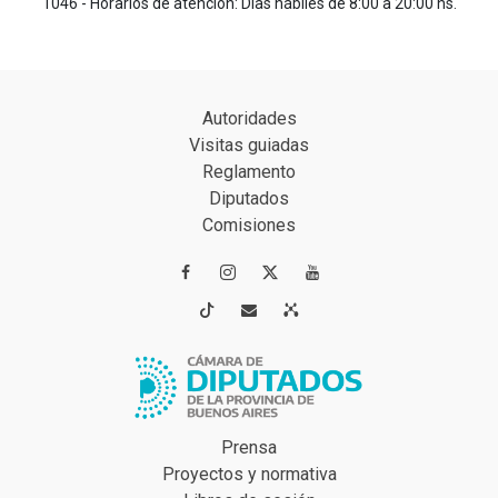
1046 - Horarios de atención: Días hábiles de 8:00 a 20:00 hs.
Autoridades
Visitas guiadas
Reglamento
Diputados
Comisiones




Prensa
Proyectos y normativa