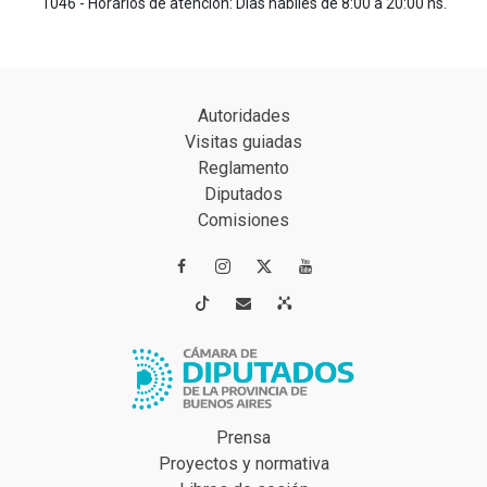
1046 - Horarios de atención: Días hábiles de 8:00 a 20:00 hs.
Autoridades
Visitas guiadas
Reglamento
Diputados
Comisiones




Prensa
Proyectos y normativa