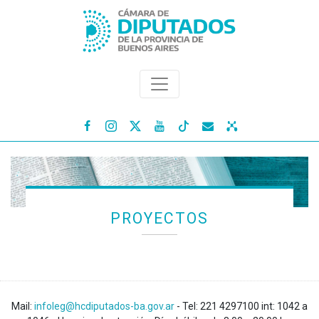




PROYECTOS
Mail:
infoleg@hcdiputados-ba.gov.ar
- Tel: 221 4297100 int: 1042 a