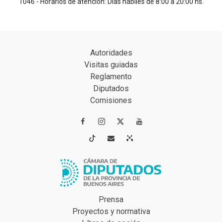
1046 - Horarios de atención: Días hábiles de 8:00 a 20:00 hs.
Autoridades
Visitas guiadas
Reglamento
Diputados
Comisiones




Prensa
Proyectos y normativa