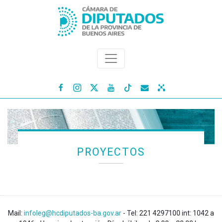




PROYECTOS
Mail:
infoleg@hcdiputados-ba.gov.ar
- Tel: 221 4297100 int: 1042 a