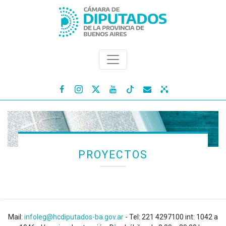




PROYECTOS
Mail:
infoleg@hcdiputados-ba.gov.ar
- Tel: 221 4297100 int: 1042 a