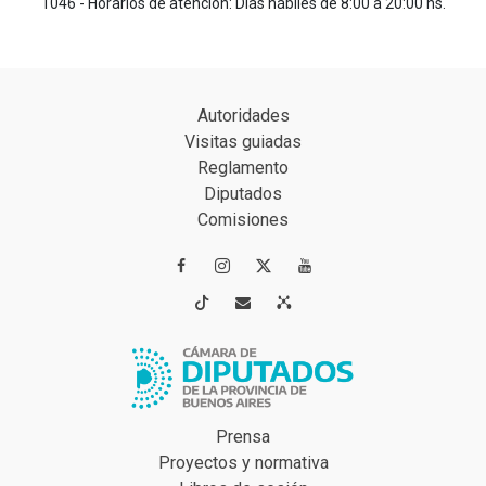
1046 - Horarios de atención: Días hábiles de 8:00 a 20:00 hs.
Autoridades
Visitas guiadas
Reglamento
Diputados
Comisiones




Prensa
Proyectos y normativa