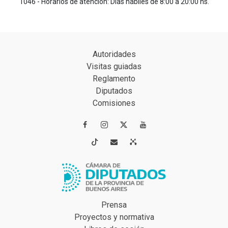
1046 - Horarios de atención: Días hábiles de 8:00 a 20:00 hs.
Autoridades
Visitas guiadas
Reglamento
Diputados
Comisiones




Prensa
Proyectos y normativa