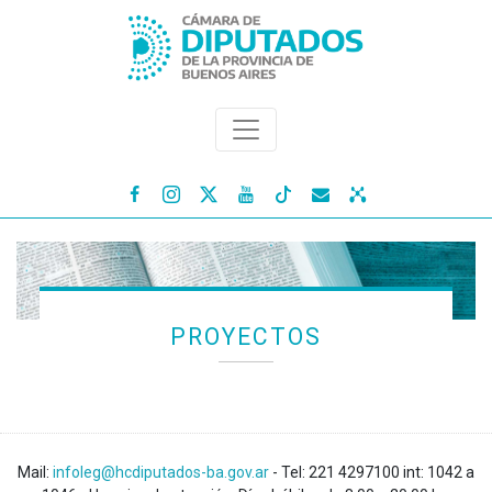




PROYECTOS
Mail:
infoleg@hcdiputados-ba.gov.ar
- Tel: 221 4297100 int: 1042 a