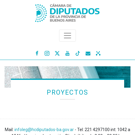




PROYECTOS
Mail:
infoleg@hcdiputados-ba.gov.ar
- Tel: 221 4297100 int: 1042 a