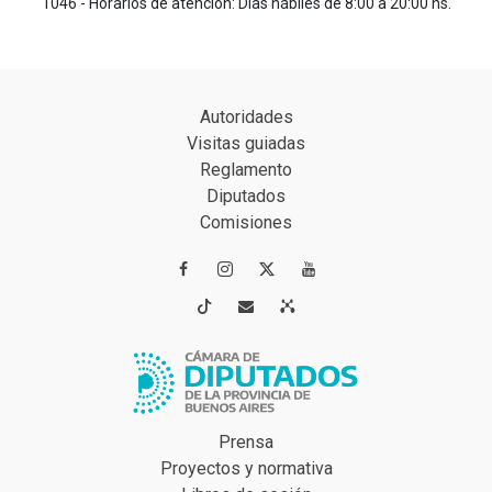
1046 - Horarios de atención: Días hábiles de 8:00 a 20:00 hs.
Autoridades
Visitas guiadas
Reglamento
Diputados
Comisiones




Prensa
Proyectos y normativa