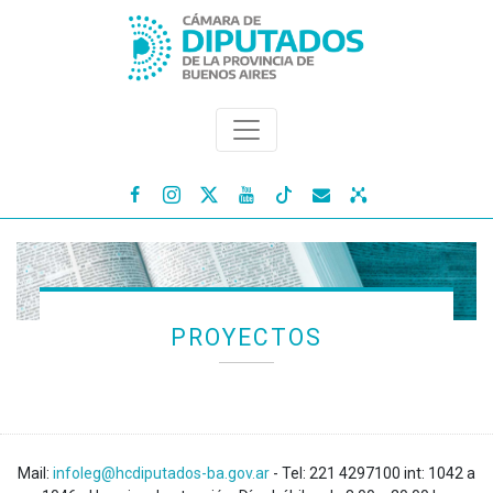




PROYECTOS
Mail:
infoleg@hcdiputados-ba.gov.ar
- Tel: 221 4297100 int: 1042 a