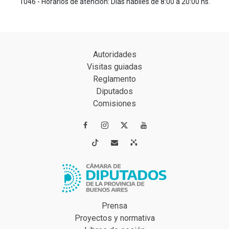
1046 - Horarios de atención: Días hábiles de 8:00 a 20:00 hs.
Autoridades
Visitas guiadas
Reglamento
Diputados
Comisiones




Prensa
Proyectos y normativa