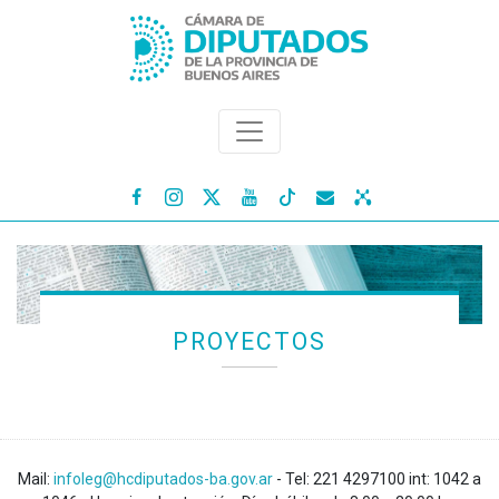




PROYECTOS
Mail:
infoleg@hcdiputados-ba.gov.ar
- Tel: 221 4297100 int: 1042 a