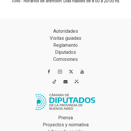
1046 - Horarios de atención: Días hábiles de 8:00 a 20:00 hs.
Autoridades
Visitas guiadas
Reglamento
Diputados
Comisiones




Prensa
Proyectos y normativa