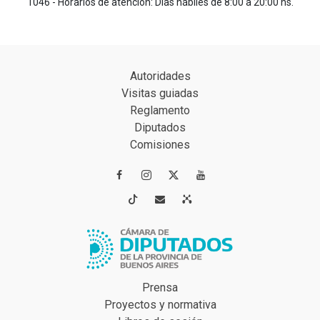
1046 - Horarios de atención: Días hábiles de 8:00 a 20:00 hs.
Autoridades
Visitas guiadas
Reglamento
Diputados
Comisiones




Prensa
Proyectos y normativa