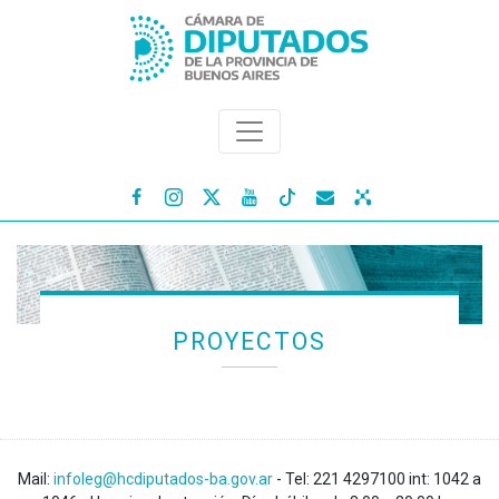




PROYECTOS
Mail:
infoleg@hcdiputados-ba.gov.ar
- Tel: 221 4297100 int: 1042 a