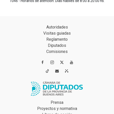
1046 - Horarios de atención: Días hábiles de 8:00 a 20:00 hs.
Autoridades
Visitas guiadas
Reglamento
Diputados
Comisiones




Prensa
Proyectos y normativa