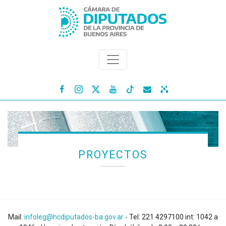




PROYECTOS
Mail:
infoleg@hcdiputados-ba.gov.ar
- Tel: 221 4297100 int: 1042 a