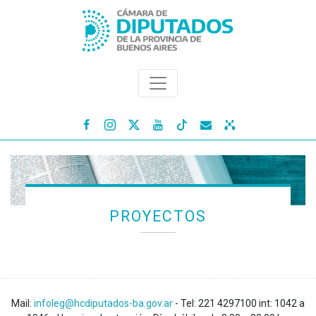




PROYECTOS
Mail:
infoleg@hcdiputados-ba.gov.ar
- Tel: 221 4297100 int: 1042 a