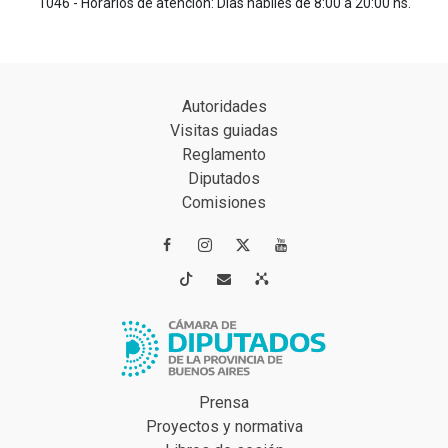
1046 - Horarios de atención: Días hábiles de 8:00 a 20:00 hs.
Autoridades
Visitas guiadas
Reglamento
Diputados
Comisiones




Prensa
Proyectos y normativa