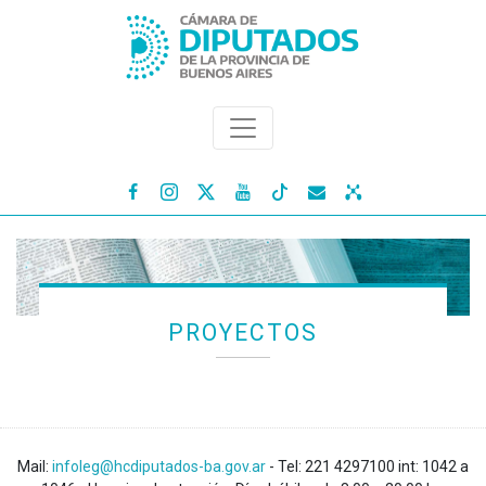




PROYECTOS
Mail:
infoleg@hcdiputados-ba.gov.ar
- Tel: 221 4297100 int: 1042 a