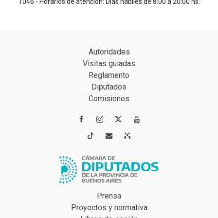
1046 - Horarios de atención: Días hábiles de 8:00 a 20:00 hs.
Autoridades
Visitas guiadas
Reglamento
Diputados
Comisiones




Prensa
Proyectos y normativa