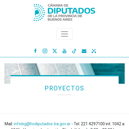




PROYECTOS
Mail:
infoleg@hcdiputados-ba.gov.ar
- Tel: 221 4297100 int: 1042 a