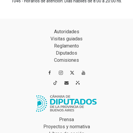
1046 - Horarios de atención: Días hábiles de 8:00 a 20:00 hs.
Autoridades
Visitas guiadas
Reglamento
Diputados
Comisiones




Prensa
Proyectos y normativa