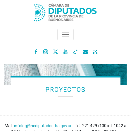




PROYECTOS
Mail:
infoleg@hcdiputados-ba.gov.ar
- Tel: 221 4297100 int: 1042 a