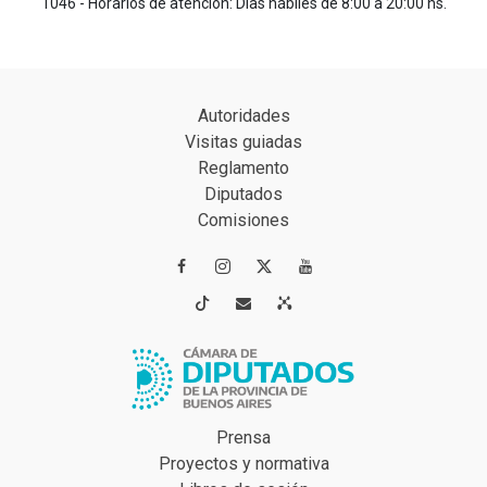
1046 - Horarios de atención: Días hábiles de 8:00 a 20:00 hs.
Autoridades
Visitas guiadas
Reglamento
Diputados
Comisiones




Prensa
Proyectos y normativa