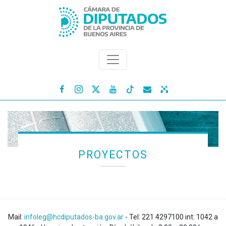




PROYECTOS
Mail:
infoleg@hcdiputados-ba.gov.ar
- Tel: 221 4297100 int: 1042 a