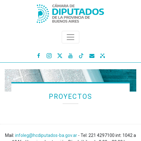




PROYECTOS
Mail:
infoleg@hcdiputados-ba.gov.ar
- Tel: 221 4297100 int: 1042 a