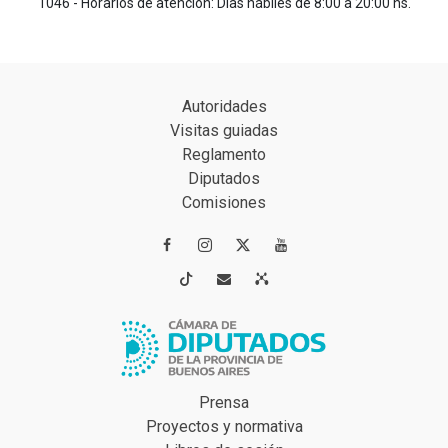
1046 - Horarios de atención: Días hábiles de 8:00 a 20:00 hs.
Autoridades
Visitas guiadas
Reglamento
Diputados
Comisiones




Prensa
Proyectos y normativa