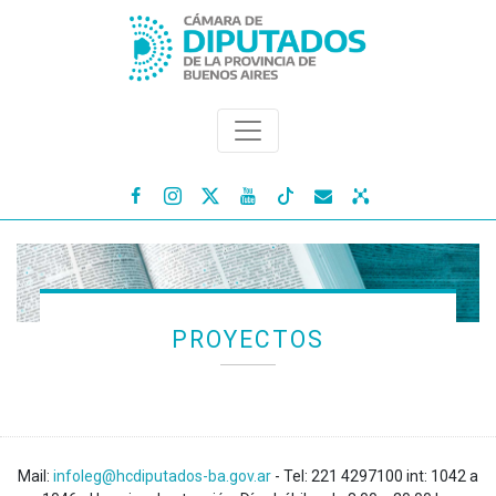




PROYECTOS
Mail:
infoleg@hcdiputados-ba.gov.ar
- Tel: 221 4297100 int: 1042 a