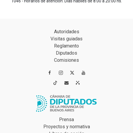
1046 - Horarios de atención: Días hábiles de 8:00 a 20:00 hs.
Autoridades
Visitas guiadas
Reglamento
Diputados
Comisiones




Prensa
Proyectos y normativa