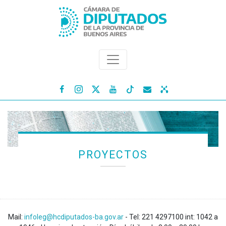




PROYECTOS
Mail:
infoleg@hcdiputados-ba.gov.ar
- Tel: 221 4297100 int: 1042 a