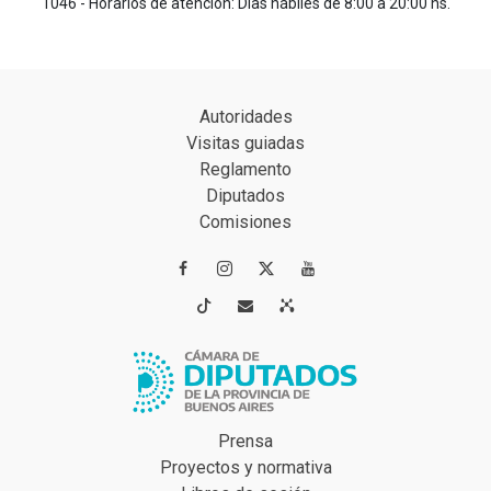
1046 - Horarios de atención: Días hábiles de 8:00 a 20:00 hs.
Autoridades
Visitas guiadas
Reglamento
Diputados
Comisiones




Prensa
Proyectos y normativa