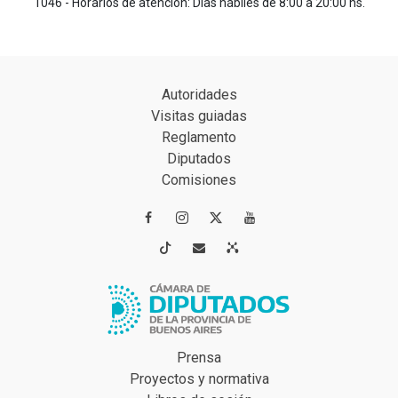
1046 - Horarios de atención: Días hábiles de 8:00 a 20:00 hs.
Autoridades
Visitas guiadas
Reglamento
Diputados
Comisiones




Prensa
Proyectos y normativa