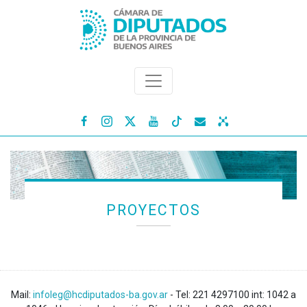




PROYECTOS
Mail:
infoleg@hcdiputados-ba.gov.ar
- Tel: 221 4297100 int: 1042 a